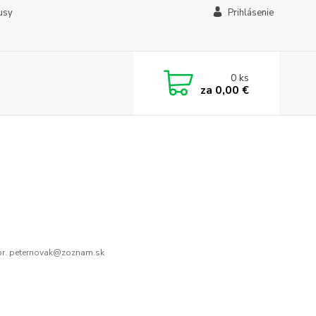
usy
Prihlásenie
0
ks
za
0,00 €
r. peternovak@zoznam.sk