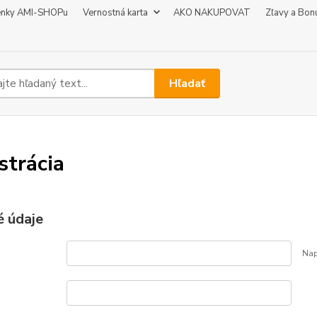
enky AMI-SHOPu
Vernostná karta
AKO NAKUPOVAT
Zľavy a Bon
Hľadať
strácia
 údaje
Nap