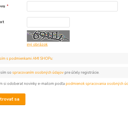
ovu
*
ext
*
iný obrázok
sím s podmienkami AMI SHOPu:
asím so
spracovaním osobných údajov
pre účely registrácie.
m si odoberať novinky e-mailom podľa
podmienok spracovania osobných úd
trovať sa