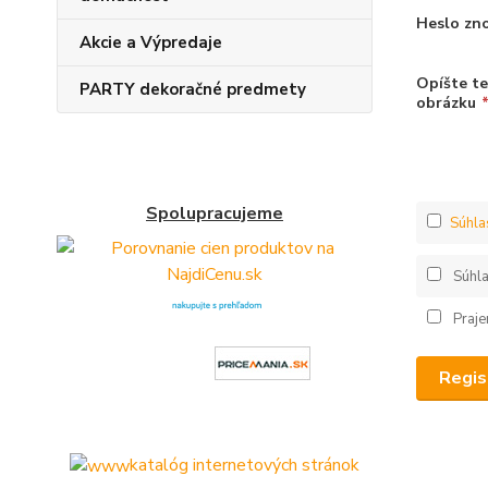
Heslo zn
Akcie a Výpredaje
Opíšte t
PARTY dekoračné predmety
obrázku
Spolupracujeme
Súhla
Súhl
Praje
Regis
katalóg internetových stránok