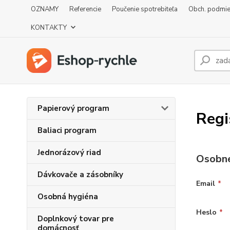
OZNAMY
Referencie
Poučenie spotrebiteľa
Obch. podmi
KONTAKTY
Papierový program
Regi
Baliaci program
Jednorázový riad
Osobné
Dávkovače a zásobníky
Email
*
Osobná hygiéna
Heslo
*
Doplnkový tovar pre
domácnosť