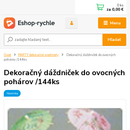
0
ks
za
0,00 €
Menu
Hľadať
Úvod
PARTY dekoračné predmety
Dekoračný dáždniček do ovocných
pohárov /144ks
Dekoračný dáždniček do ovocných
pohárov /144ks
Novinka