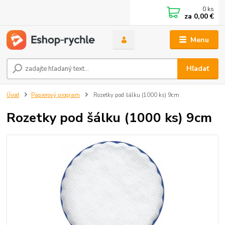
0
ks
za
0,00 €
Menu
Hľadať
Úvod
Papierový program
Rozetky pod šálku (1000 ks) 9cm
Rozetky pod šálku (1000 ks) 9cm