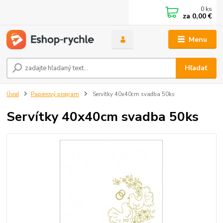
0
ks
za
0,00 €
Menu
Hľadať
Úvod
Papierový program
Servítky 40x40cm svadba 50ks
Servítky 40x40cm svadba 50ks