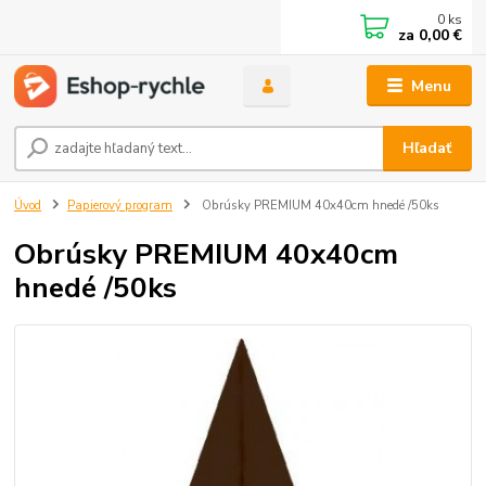
0
ks
za
0,00 €
Menu
Hľadať
Úvod
Papierový program
Obrúsky PREMIUM 40x40cm hnedé /50ks
Obrúsky PREMIUM 40x40cm
hnedé /50ks