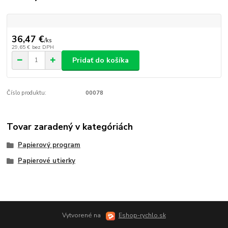
36,47 €
/
ks
29,65 €
bez DPH
Pridať do košíka
Číslo produktu:
00078
Tovar zaradený v kategóriách
Papierový program
Papierové utierky
Vytvorené na
Eshop-rychlo.sk