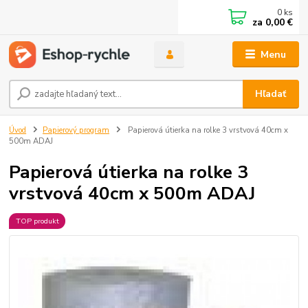
0
ks
za
0,00 €
Menu
Hľadať
Úvod
Papierový program
Papierová útierka na rolke 3 vrstvová 40cm x
500m ADAJ
Papierová útierka na rolke 3
vrstvová 40cm x 500m ADAJ
TOP produkt