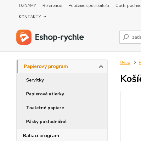
OZNAMY
Referencie
Poučenie spotrebiteľa
Obch. podmi
KONTAKTY
Úvod
P
Papierový program
Koší
Servítky
Papierové utierky
Toaletné papiere
Pásky pokladničné
Baliaci program