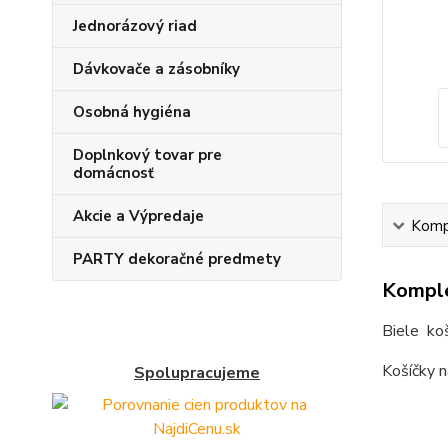
Jednorázový riad
Dávkovače a zásobníky
Osobná hygiéna
Doplnkový tovar pre
domácnosť
Akcie a Výpredaje
Kompl
PARTY dekoračné predmety
Komple
Biele ko
Košíčky 
Spolupracujeme