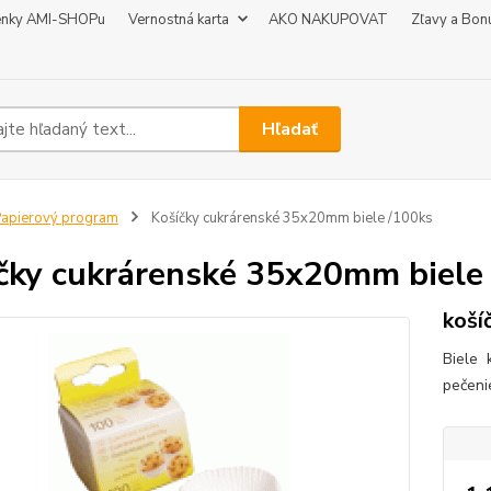
enky AMI-SHOPu
Vernostná karta
AKO NAKUPOVAT
Zľavy a Bon
Hľadať
apierový program
Košíčky cukrárenské 35x20mm biele /100ks
čky cukrárenské 35x20mm biele
koší
Biele 
pečeni