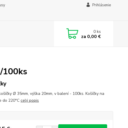
usy
Prihlásenie
0
ks
za
0,00 €
 /100ks
čky
košíčky Ø 35mm, výška 20mm, v balení - 100ks. Košíčky na
e do 220°C
celý popis