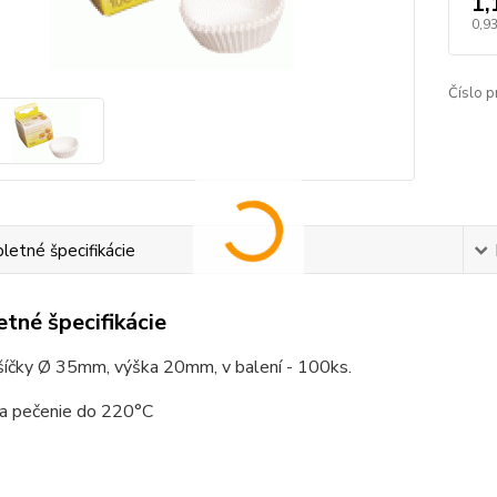
1,
0,93
Číslo p
etné špecifikácie
tné špecifikácie
šíčky Ø 35mm, výška 20mm, v balení - 100ks.
na pečenie do 220°C