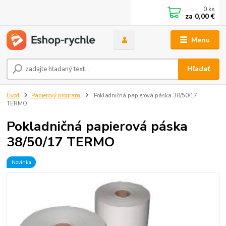
0
ks
za
0,00 €
Menu
Hľadať
Úvod
Papierový program
Pokladničná papierová páska 38/50/17
TERMO
Pokladničná papierová páska
38/50/17 TERMO
Novinka