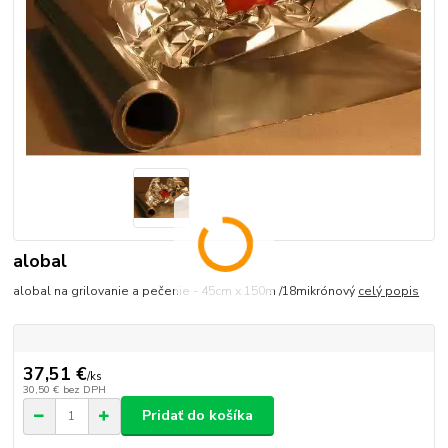
alobal
alobal na grilovanie a pečenie - 45cm x 150m /18mikrónový
celý popis
37,51 €
/
ks
30,50 €
bez DPH
Pridať do košíka