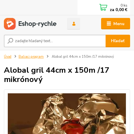
0
ks
za
0,00 €
Menu
Hľadať
Úvod
Baliaci program
Alobal gril 44cm x 150m /17 mikrónový
Alobal gril 44cm x 150m /17
mikrónový