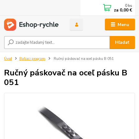
0
ks
za
0,00 €
Menu
Hľadať
Úvod
Baliaci program
Ručný páskovač na oceľ pásku B 051
Ručný páskovač na oceľ pásku B
051