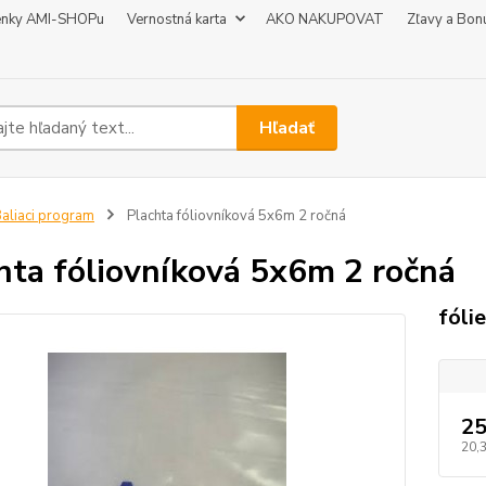
enky AMI-SHOPu
Vernostná karta
AKO NAKUPOVAT
Zľavy a Bon
Hľadať
aliaci program
Plachta fóliovníková 5x6m 2 ročná
hta fóliovníková 5x6m 2 ročná
fólie
25
20,