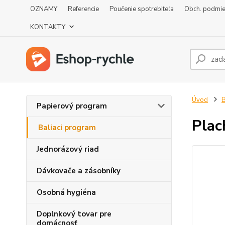
OZNAMY
Referencie
Poučenie spotrebiteľa
Obch. podmi
KONTAKTY
Úvod
B
Papierový program
Plac
Baliaci program
Jednorázový riad
Dávkovače a zásobníky
Osobná hygiéna
Doplnkový tovar pre
domácnosť