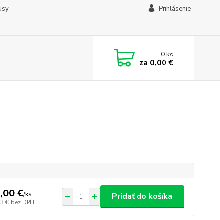
usy
Prihlásenie
0
ks
za
0,00 €
,00 €
/
ks
Pridať do košíka
33 €
bez DPH