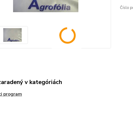
Číslo p
zaradený v kategóriách
ci program