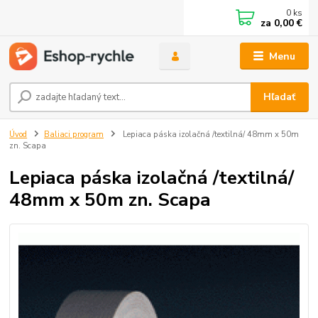
0
ks
za
0,00 €
Menu
Hľadať
Úvod
Baliaci program
Lepiaca páska izolačná /textilná/ 48mm x 50m
zn. Scapa
Lepiaca páska izolačná /textilná/
48mm x 50m zn. Scapa