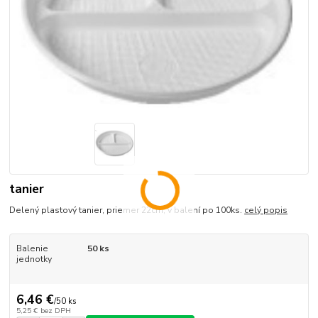
tanier
Delený plastový tanier, priemer 22cm, v balení po 100ks.
celý popis
Balenie
50 ks
jednotky
6,46 €
/
50 ks
5,25 €
bez DPH