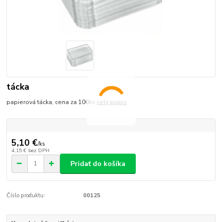
tácka
papierová tácka, cena za 100ks
celý popis
5,10 €
/
ks
4,15 €
bez DPH
Pridať do košíka
Číslo produktu:
00125