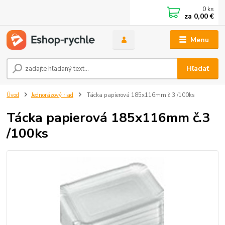
0
ks
za
0,00 €
Menu
Hľadať
Úvod
Jednorázový riad
Tácka papierová 185x116mm č.3 /100ks
Tácka papierová 185x116mm č.3
/100ks