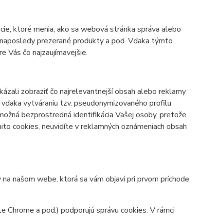
cie, ktoré menia, ako sa webová stránka správa alebo
bo naposledy prezerané produkty a pod. Vďaka týmto
 Vás čo najzaujímavejšie.
zali zobraziť čo najrelevantnejší obsah alebo reklamy
né vďaka vytváraniu tzv. pseudonymizovaného profilu
 možná bezprostredná identifikácia Vašej osoby, pretože
mito cookies, neuvidíte v reklamných oznámeniach obsah
y na našom webe, ktorá sa vám objaví pri prvom príchode
le Chrome a pod.) podporujú správu cookies. V rámci