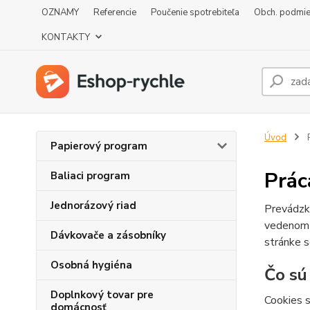
OZNAMY
Referencie
Poučenie spotrebiteľa
Obch. podmi
KONTAKTY
Úvod
P
Papierový program
Prác
Baliaci program
Jednorázový riad
Prevádzk
vedenom
Dávkovače a zásobníky
stránke s
Osobná hygiéna
Čo sú
Doplnkový tovar pre
Cookies s
domácnosť