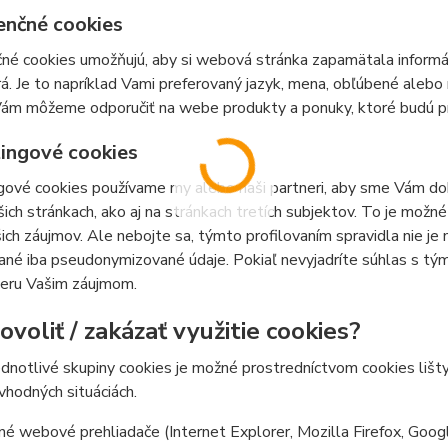
enčné cookies
né cookies umožňujú, aby si webová stránka zapamätala informá
á. Je to napríklad Vami preferovaný jazyk, mena, obľúbené ale
ám môžeme odporučiť na webe produkty a ponuky, ktoré budú pre
ingové cookies
ové cookies používame my alebo naši partneri, aby sme Vám doká
šich stránkach, ako aj na stránkach tretích subjektov. To je mož
ich záujmov. Ale nebojte sa, týmto profilovaním spravidla nie je
ané iba pseudonymizované údaje. Pokiaľ nevyjadríte súhlas s tý
ieru Vašim záujmom.
voliť / zakázať využitie cookies?
ednotlivé skupiny cookies je možné prostredníctvom cookies lišt
 vhodných situáciách.
é webové prehliadače (Internet Explorer, Mozilla Firefox, Goog