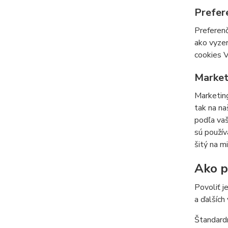
Prefer
Preferenč
ako vyzer
cookies V
Market
Marketing
tak na na
podľa vaš
sú použív
šitý na m
Ako po
Povoliť j
a ďalších
Štandardn