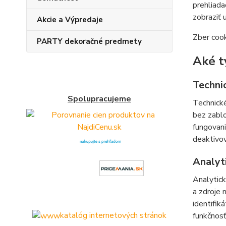
prehliada
zobraziť 
Akcie a Výpredaje
Zber cook
PARTY dekoračné predmety
Aké t
Techni
Spolupracujeme
Technické
bez zablo
fungovani
deaktivov
Analyt
Analytic
a zdroje
identifik
katalóg internetových stránok
funkčnosť