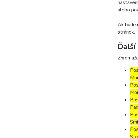
nastaveni
alebo pov
Ak bude m
stránok.
Ďalší
Zhromažd
Pos
Mou
Pos
Mou
Pos
Par
Pos
Smí
Pos
Str