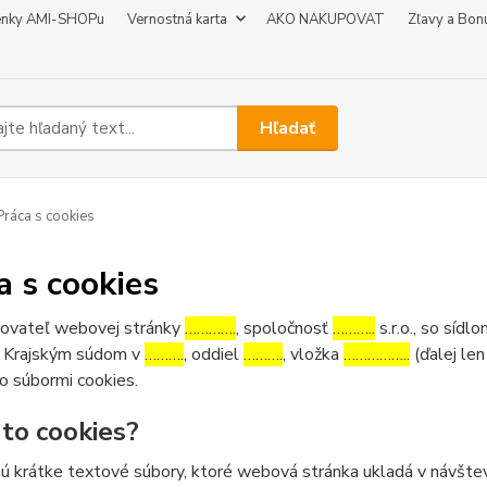
enky AMI-SHOPu
Vernostná karta
AKO NAKUPOVAT
Zľavy a Bon
Hľadať
ráca s cookies
a s cookies
ovateľ webovej stránky
………….
, spoločnosť
………..
s.r.o., so sídl
 Krajským súdom v
……….
, oddiel
……….
, vložka
……………..
(ďalej len
o súbormi cookies.
 to cookies?
ú krátke textové súbory, ktoré webová stránka ukladá v návštev