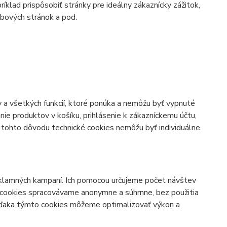
íklad prispôsobiť stránky pre ideálny zákaznícky zážitok,
ebových stránok a pod.
 a všetkých funkcií, ktoré ponúka a nemôžu byť vypnuté
ie produktov v košíku, prihlásenie k zákazníckemu účtu,
Z tohto dôvodu technické cookies nemôžu byť individuálne
klamných kampaní. Ich pomocou určujeme počet návštev
 cookies spracovávame anonymne a súhrnne, bez použitia
 Vďaka týmto cookies môžeme optimalizovať výkon a