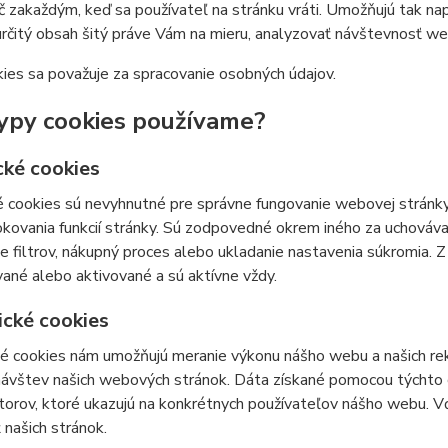
č zakaždým, keď sa používateľ na stránku vráti. Umožňujú tak napr
určitý obsah šitý práve Vám na mieru, analyzovať návštevnosť w
ies sa považuje za spracovanie osobných údajov.
ypy cookies používame?
cké cookies
 cookies sú nevyhnutné pre správne fungovanie webovej stránky
kovania funkcií stránky. Sú zodpovedné okrem iného za uchovávan
e filtrov, nákupný proces alebo ukladanie nastavenia súkromia. 
ané alebo aktivované a sú aktívne vždy.
ické cookies
ké cookies nám umožňujú meranie výkonu nášho webu a našich re
 návštev našich webových stránok. Dáta získané pomocou týchto
átorov, ktoré ukazujú na konkrétnych používateľov nášho webu.
 našich stránok.