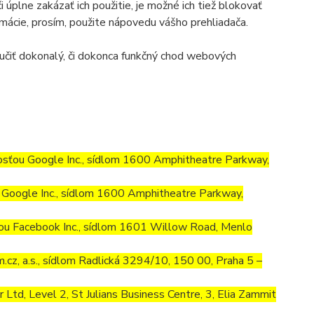
úplne zakázať ich použitie, je možné ich tiež blokovať
ormácie, prosím, použite nápovedu vášho prehliadača.
učiť dokonalý, či dokonca funkčný chod webových
osťou Google Inc., sídlom 1600 Amphitheatre Parkway,
Google Inc., sídlom 1600 Amphitheatre Parkway,
ou Facebook Inc., sídlom 1601 Willow Road, Menlo
cz, a.s., sídlom Radlická 3294/10, 150 00, Praha 5 –
td, Level 2, St Julians Business Centre, 3, Elia Zammit