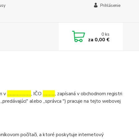
usy
Prihlásenie
0
ks
za
0,00 €
om v
…………………
, IČO
………..
, zapísaná v obchodnom registri
 „predávajúci" alebo „správca ") pracuje na tejto webovej
níkovom počítači, a ktoré poskytuje internetový