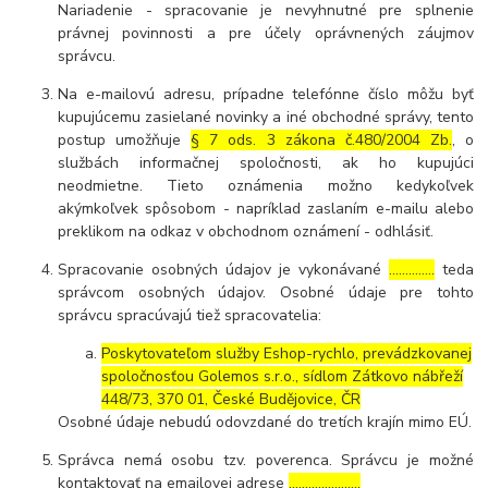
Nariadenie - spracovanie je nevyhnutné pre splnenie
právnej povinnosti a pre účely oprávnených záujmov
správcu.
Na e-mailovú adresu, prípadne telefónne číslo môžu byť
kupujúcemu zasielané novinky a iné obchodné správy, tento
postup umožňuje
§ 7 ods. 3 zákona č.480/2004 Zb.
, o
službách informačnej spoločnosti, ak ho kupujúci
neodmietne. Tieto oznámenia možno kedykoľvek
akýmkoľvek spôsobom - napríklad zaslaním e-mailu alebo
preklikom na odkaz v obchodnom oznámení - odhlásiť.
Spracovanie osobných údajov je vykonávané
…………..
teda
správcom osobných údajov. Osobné údaje pre tohto
správcu spracúvajú tiež spracovatelia:
Poskytovateľom služby Eshop-rychlo, prevádzkovanej
spoločnosťou Golemos s.r.o., sídlom Zátkovo nábřeží
448/73, 370 01, České Budějovice, ČR
Osobné údaje nebudú odovzdané do tretích krajín mimo EÚ.
Správca nemá osobu tzv. poverenca. Správcu je možné
kontaktovať na emailovej adrese
………………….