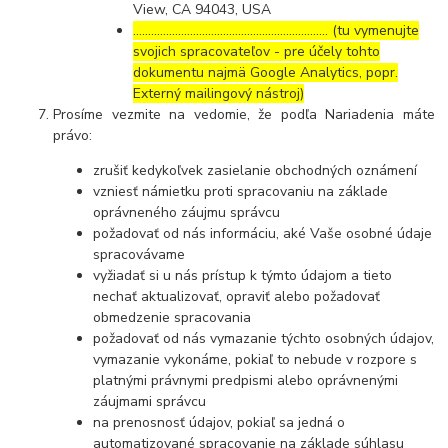
View, CA 94043, USA
……………………………………………………..… (tu vymenujte
svojich spracovateľov - pre účely tohto
dokumentu najmä Google Analytics, popr.
Externý mailingový nástroj)
Prosíme vezmite na vedomie, že podľa Nariadenia máte
právo:
zrušiť kedykoľvek zasielanie obchodných oznámení
vzniesť námietku proti spracovaniu na základe
oprávneného záujmu správcu
požadovať od nás informáciu, aké Vaše osobné údaje
spracovávame
vyžiadať si u nás prístup k týmto údajom a tieto
nechať aktualizovať, opraviť alebo požadovať
obmedzenie spracovania
požadovať od nás vymazanie týchto osobných údajov,
vymazanie vykonáme, pokiaľ to nebude v rozpore s
platnými právnymi predpismi alebo oprávnenými
záujmami správcu
na prenosnosť údajov, pokiaľ sa jedná o
automatizované spracovanie na základe súhlasu