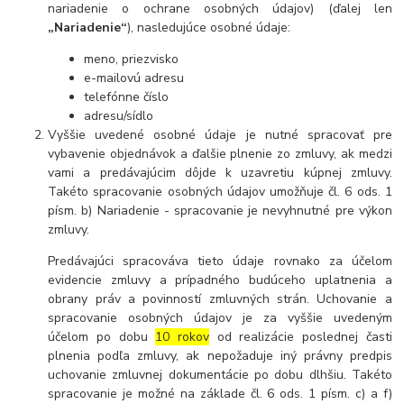
nariadenie o ochrane osobných údajov) (ďalej len
„Nariadenie“
), nasledujúce osobné údaje:
meno, priezvisko
e-mailovú adresu
telefónne číslo
adresu/sídlo
Vyššie uvedené osobné údaje je nutné spracovať pre
vybavenie objednávok a ďalšie plnenie zo zmluvy, ak medzi
vami a predávajúcim dôjde k uzavretiu kúpnej zmluvy.
Takéto spracovanie osobných údajov umožňuje čl. 6 ods. 1
písm. b) Nariadenie - spracovanie je nevyhnutné pre výkon
zmluvy.
Predávajúci spracováva tieto údaje rovnako za účelom
evidencie zmluvy a prípadného budúceho uplatnenia a
obrany práv a povinností zmluvných strán. Uchovanie a
spracovanie osobných údajov je za vyššie uvedeným
účelom po dobu
10 rokov
od realizácie poslednej časti
plnenia podľa zmluvy, ak nepožaduje iný právny predpis
uchovanie zmluvnej dokumentácie po dobu dlhšiu. Takéto
spracovanie je možné na základe čl. 6 ods. 1 písm. c) a f)