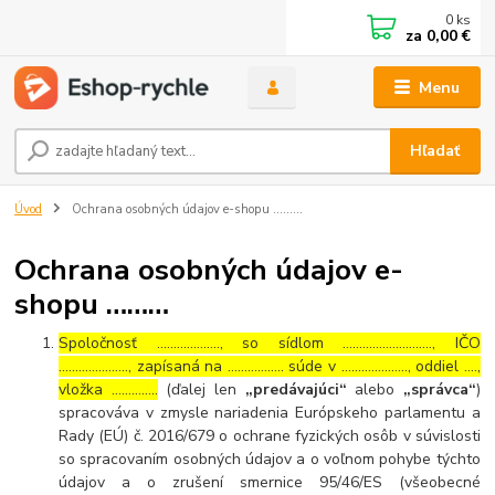
0
ks
za
0,00 €
Menu
Hľadať
Úvod
Ochrana osobných údajov e-shopu ………
Ochrana osobných údajov e-
shopu ………
Spoločnosť ………………., so sídlom ………………………, IČO
…………………, zapísaná na …………….. súde v ……………….., oddiel ….,
vložka …………..
(ďalej len
„predávajúci“
alebo
„správca“
)
spracováva v zmysle nariadenia Európskeho parlamentu a
Rady (EÚ) č. 2016/679 o ochrane fyzických osôb v súvislosti
so spracovaním osobných údajov a o voľnom pohybe týchto
údajov a o zrušení smernice 95/46/ES (všeobecné