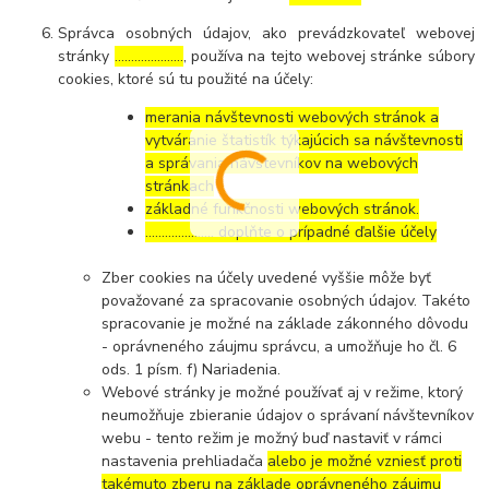
Správca osobných údajov, ako prevádzkovateľ webovej
stránky
…………………
, používa na tejto webovej stránke súbory
cookies, ktoré sú tu použité na účely:
merania návštevnosti webových stránok a
vytváranie štatistík týkajúcich sa návštevnosti
a správania návštevníkov na webových
stránkach
základné funkčnosti webových stránok.
………………… doplňte o prípadné ďalšie účely
Zber cookies na účely uvedené vyššie môže byť
považované za spracovanie osobných údajov. Takéto
spracovanie je možné na základe zákonného dôvodu
- oprávneného záujmu správcu, a umožňuje ho čl. 6
ods. 1 písm. f) Nariadenia.
Webové stránky je možné používať aj v režime, ktorý
neumožňuje zbieranie údajov o správaní návštevníkov
webu - tento režim je možný buď nastaviť v rámci
nastavenia prehliadača
alebo je možné vzniesť proti
takémuto zberu na základe oprávneného záujmu